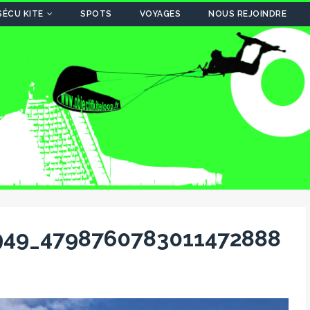
SÉCU KITE
SPOTS
VOYAGES
NOUS REJOINDRE
949_4798760783011472888