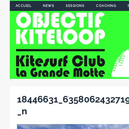
ACCUEIL
NEWS
SESSIONS
COACHING
18446631_635806243271
_n