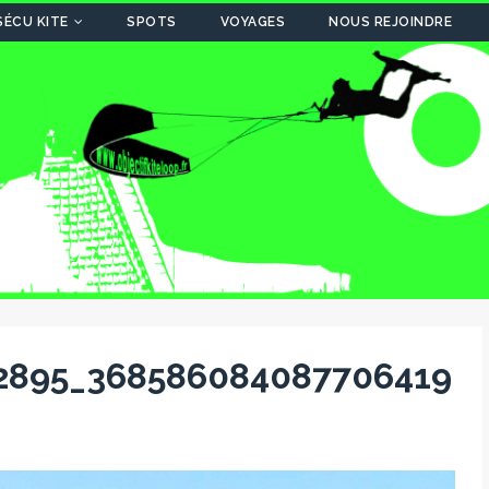
SÉCU KITE
SPOTS
VOYAGES
NOUS REJOINDRE
2895_368586084087706419