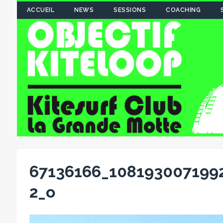
ACCUEIL
NEWS
SESSIONS
COACHING
67136166_108193007199
2_o