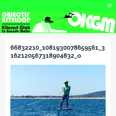
66832210_1081930078659561_3
162120567318904832_o