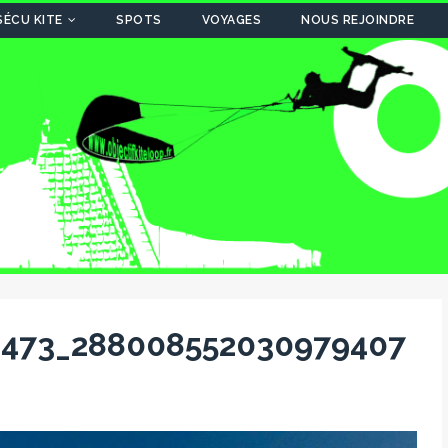
SÉCU KITE
SPOTS
VOYAGES
NOUS REJOINDRE
2473_288008552030979407