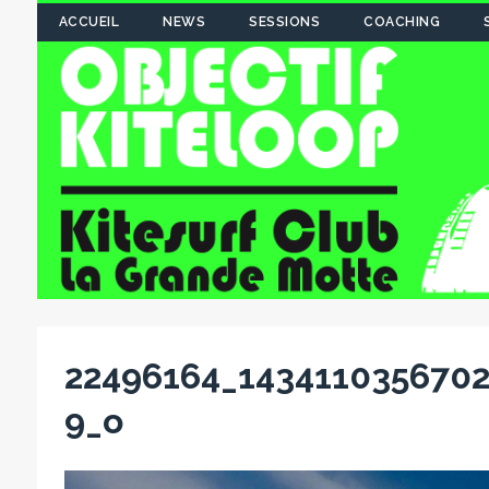
ACCUEIL
NEWS
SESSIONS
COACHING
22496164_143411035670
9_o