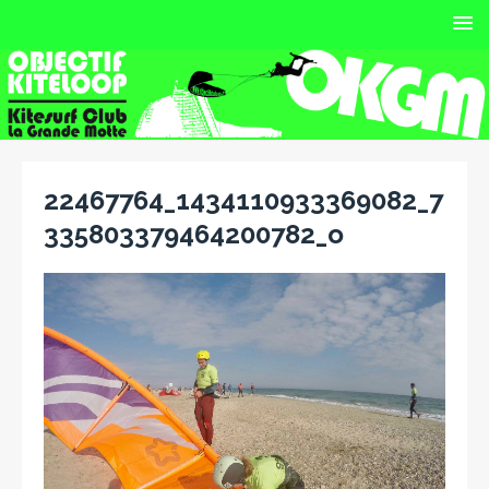
22467764_1434110933369082_7
335803379464200782_o