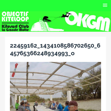
22459162_1434108586702650_6
45765366248934993_o