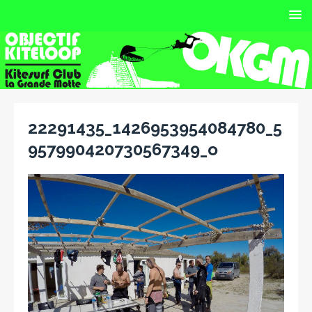
22291435_1426953954084780_5
957990420730567349_o