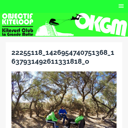
22255118_1426954740751368_1
637931492611331818_o