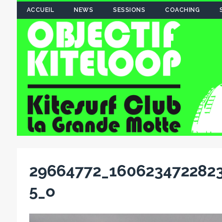
ACCUEIL
NEWS
SESSIONS
COACHING
29664772_160623472282
5_o