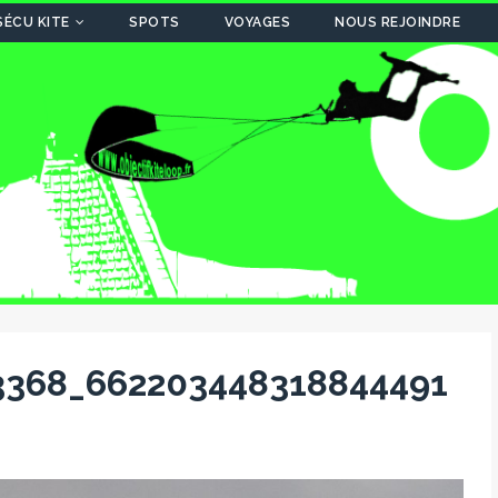
SÉCU KITE
SPOTS
VOYAGES
NOUS REJOINDRE
3368_662203448318844491