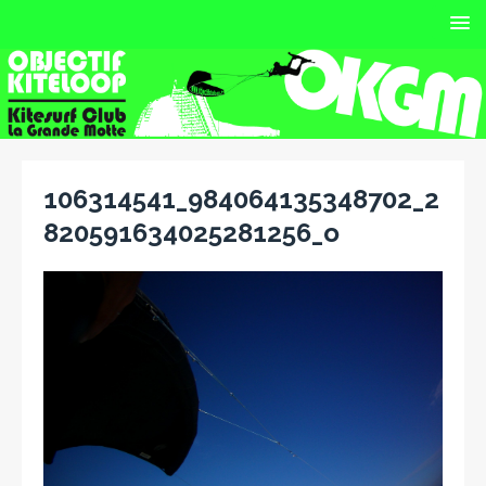
106314541_984064135348702_2
820591634025281256_o