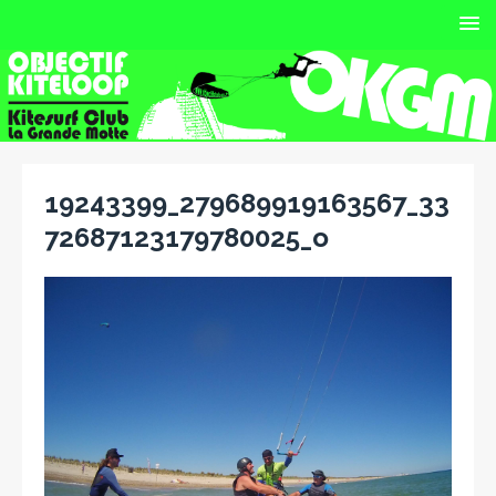
19243399_279689919163567_33
72687123179780025_o