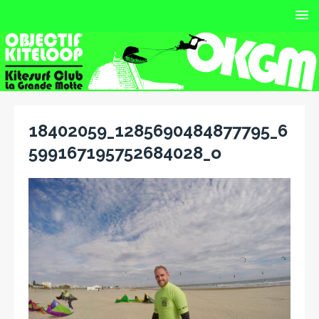
18402059_1285690484877795_6
599167195752684028_o