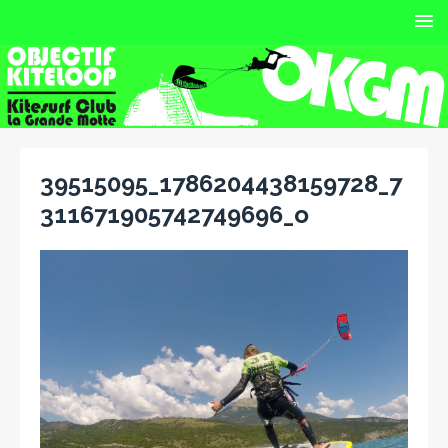
39515095_1786204438159728_7
311671905742749696_o