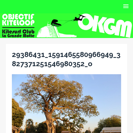
29386431_1591465580966949_3
827371251546980352_o