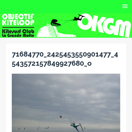
71684770_2425453550901477_4
543572157849927680_o