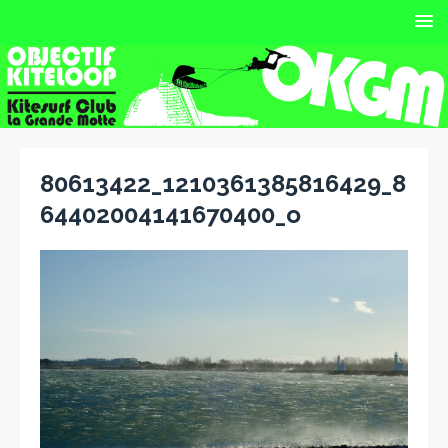
80613422_1210361385816429_8
64402004141670400_o