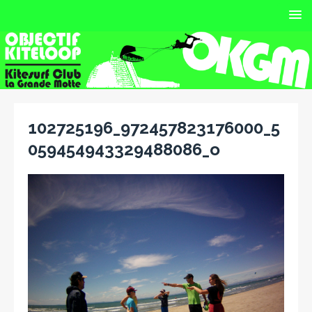
102725196_972457823176000_5
059454943329488086_o