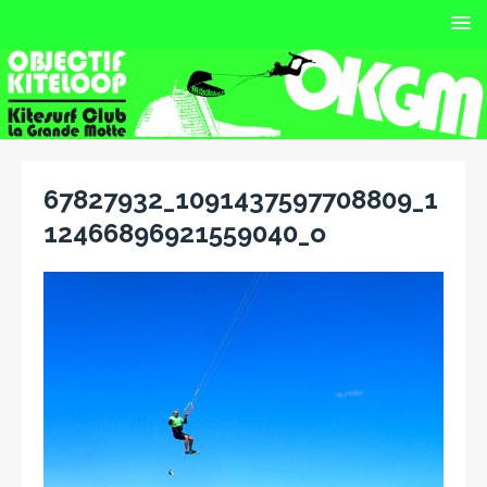
67827932_1091437597708809_1
12466896921559040_o