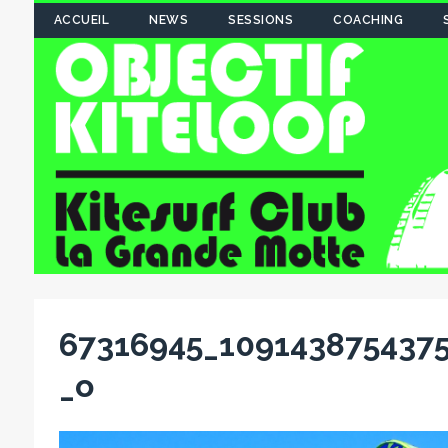
ACCUEIL
NEWS
SESSIONS
COACHING
67316945_109143875437
_o