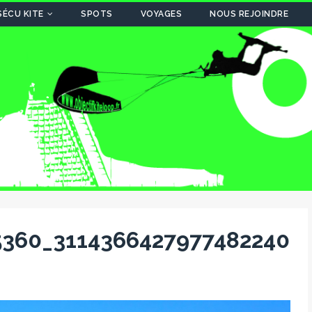
SÉCU KITE
SPOTS
VOYAGES
NOUS REJOINDRE
5360_3114366427977482240