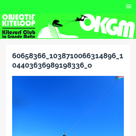
60658366_1038710066314896_1
04403636989198336_o