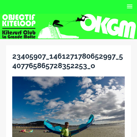
23405907_1461271780652997_5
407765865728352253_o