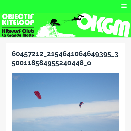
60457212_2154641064649395_3
500118584955240448_o