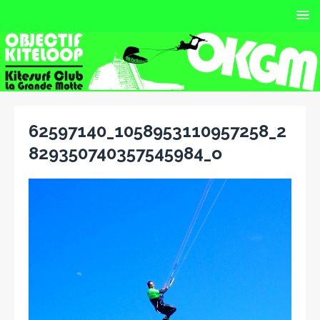
62597140_1058953110957258_2
829350740357545984_o