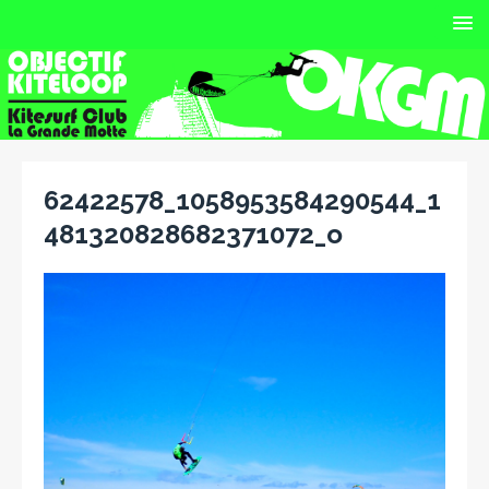
62422578_1058953584290544_1
481320828682371072_o