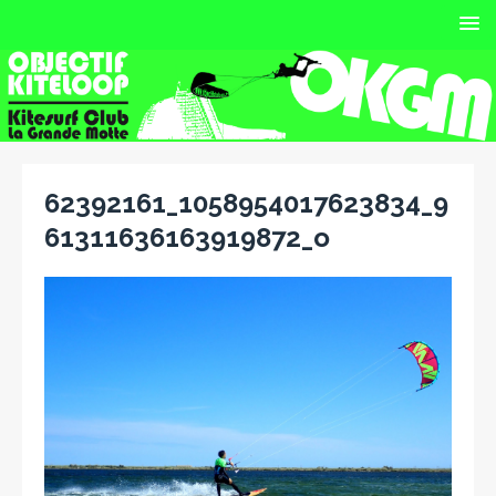
62392161_1058954017623834_9
61311636163919872_o