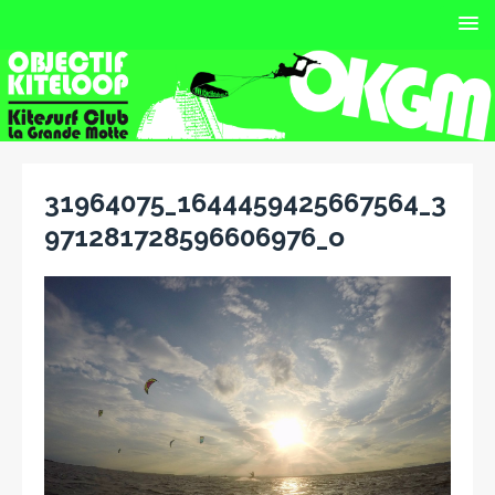
31964075_1644459425667564_3
971281728596606976_o