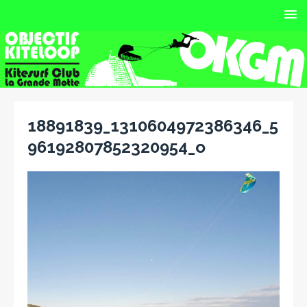
18891839_1310604972386346_5
96192807852320954_o