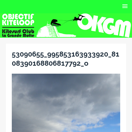
53090655_995853163933920_81
08390168806817792_o