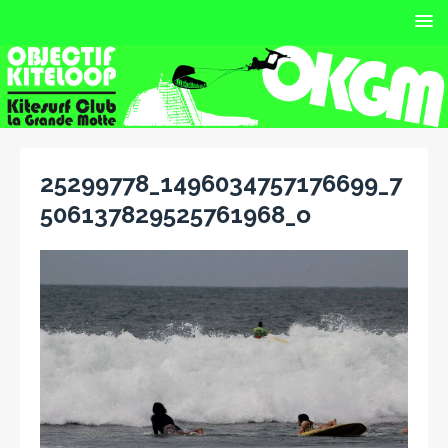
25299778_1496034757176699_7
506137829525761968_o