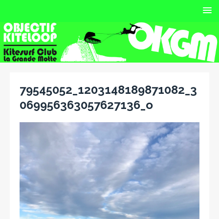
79545052_1203148189871082_3
069956363057627136_o