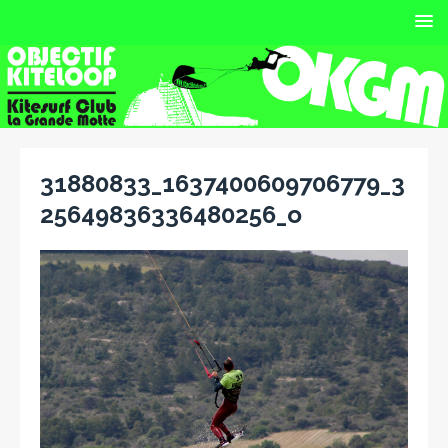
31880833_1637400609706779_3
25649836336480256_o