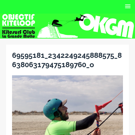
69595181_2342249245888575_8
638063179475189760_o