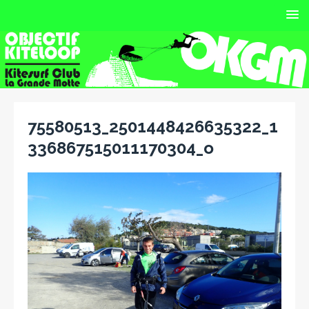
75580513_2501448426635322_1
336867515011170304_o