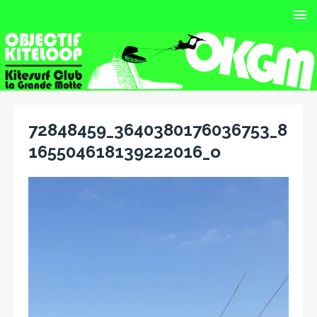
72848459_3640380176036753_8
165504618139222016_o