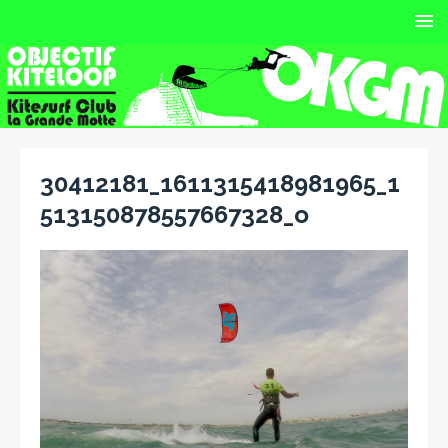
30412181_1611315418981965_1
513150878557667328_o