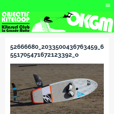
52666680_2033500436763459_6
551705471672123392_o