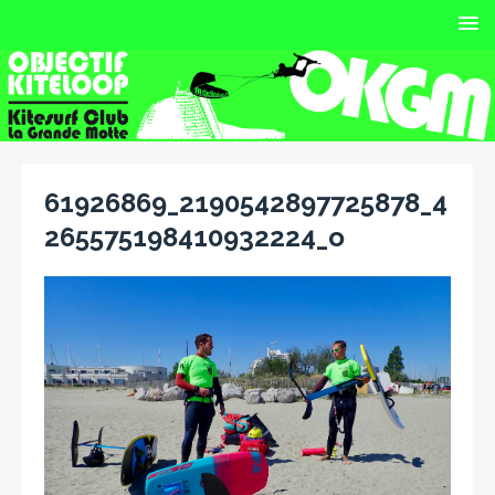
61926869_2190542897725878_4
265575198410932224_o