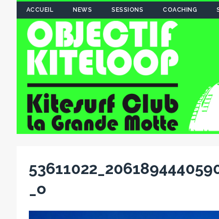
ACCUEIL
NEWS
SESSIONS
COACHING
53611022_206189444059
_o