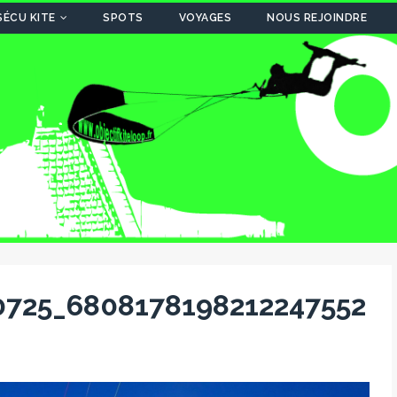
SÉCU KITE
SPOTS
VOYAGES
NOUS REJOINDRE
0725_6808178198212247552