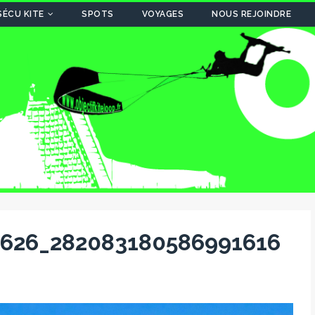
SÉCU KITE
SPOTS
VOYAGES
NOUS REJOINDRE
0626_282083180586991616