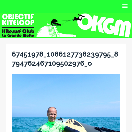
67451978_1086127738239795_8
794762467109502976_o