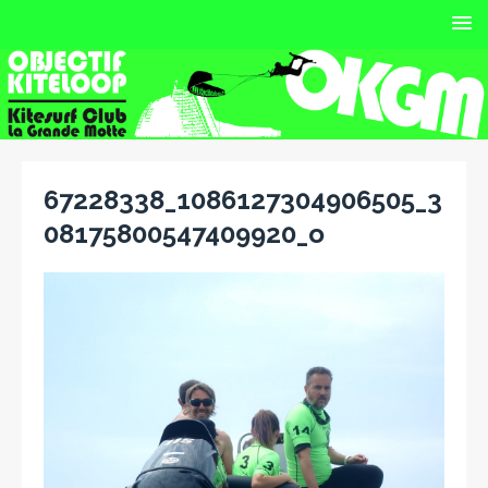
67228338_1086127304906505_3
08175800547409920_o