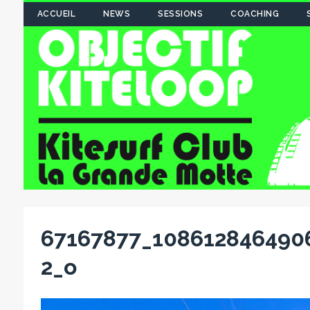
ACCUEIL
NEWS
SESSIONS
COACHING
67167877_108612846490
2_o