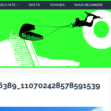
SÉCU KITE
SPOTS
VOYAGES
NOUS REJOINDRE
6389_110702428578591539