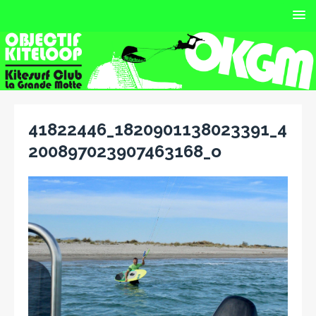
41822446_1820901138023391_4
200897023907463168_o