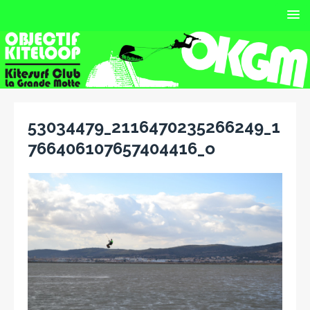
53034479_2116470235266249_1
766406107657404416_o