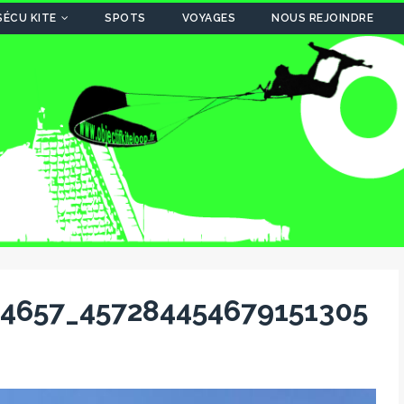
SÉCU KITE
SPOTS
VOYAGES
NOUS REJOINDRE
64657_457284454679151305