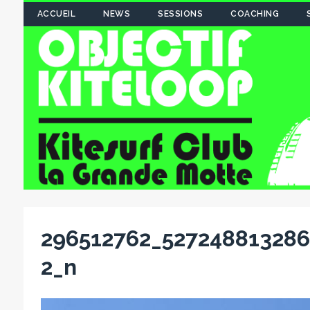
ACCUEIL
NEWS
SESSIONS
COACHING
296512762_52724881328
2_n